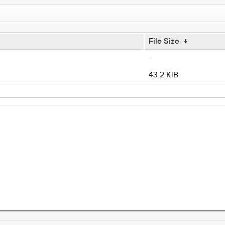
File Size
↓
-
43.2 KiB