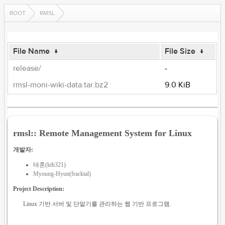
ROOT
RMSL
File Name
↓
File Size
↓
release/
-
rmsl-moni-wiki-data.tar.bz2
9.0 KiB
rmsl:: Remote Management System for Linux
개발자:
태훈(kth321)
Myoung-Hyun(fracktal)
Project Description:
Linux 기반 서버 및 단말기를 관리하는 웹 기반 프로그램.