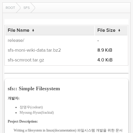
ROOT
SFS
File Name
↓
File Size
↓
release/
-
sfs-moni-wiki-data.tar.bz2
8.9 KiB
sfs-scmroot.tar.gz
4.0 KiB
sfs:: Simple Filesystem
개발자:
장명우(codeart)
Myoung-Hyun(fracktal)
Project Description:
Writing a filesystem in linux(documentation) 파일시스템 개발을 위한 문서